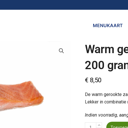
MENUKAART
Warm ge
200 gra
€
8,50
De warm gerookte zalm
Lekker in combinatie 
Indien voorradig, aan
Warm
Toevoege