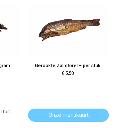
 gram
Gerookte Zalmforel – per stuk
€
5,50
l het
Onze menukaart