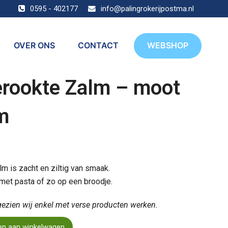
0595 - 402177
info@palingrokerijpostma.nl
OVER ONS
CONTACT
WEBSHOP
rookte Zalm – moot
m
 is zacht en ziltig van smaak.
met pasta of zo op een broodje.
gezien wij enkel met verse producten werken.
n aan winkelwagen